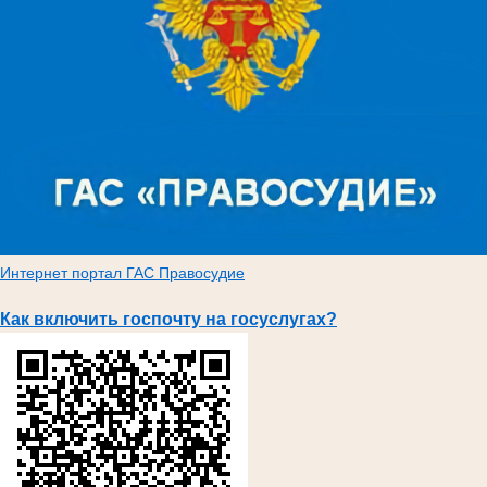
Интернет портал ГАС Правосудие
Как включить госпочту на госуслугах?