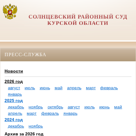
СОЛНЦЕВСКИЙ РАЙОННЫЙ СУД
КУРСКОЙ ОБЛАСТИ
ПРЕСС-СЛУЖБА
Новости
2026 год
август
июль
июнь
май
апрель
март
февраль
январь
2025 год
декабрь
ноябрь
октябрь
август
июль
июнь
май
апрель
март
февраль
январь
2024 год
декабрь
ноябрь
Архив за 2026 год