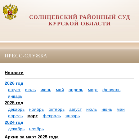
СОЛНЦЕВСКИЙ РАЙОННЫЙ СУД
КУРСКОЙ ОБЛАСТИ
ПРЕСС-СЛУЖБА
Новости
2026 год
август
июль
июнь
май
апрель
март
февраль
январь
2025 год
декабрь
ноябрь
октябрь
август
июль
июнь
май
апрель
март
февраль
январь
2024 год
декабрь
ноябрь
Архив за март 2025 года