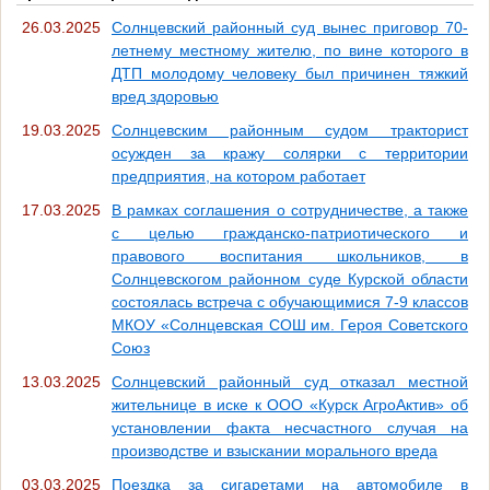
26.03.2025
Солнцевский районный суд вынес приговор 70-
летнему местному жителю, по вине которого в
ДТП молодому человеку был причинен тяжкий
вред здоровью
19.03.2025
Солнцевским районным судом тракторист
осужден за кражу солярки с территории
предприятия, на котором работает
17.03.2025
В рамках соглашения о сотрудничестве, а также
с целью гражданско-патриотического и
правового воспитания школьников, в
Солнцевскогом районном суде Курской области
состоялась встреча с обучающимися 7-9 классов
МКОУ «Солнцевская СОШ им. Героя Советского
Союз
13.03.2025
Солнцевский районный суд отказал местной
жительнице в иске к ООО «Курск АгроАктив» об
установлении факта несчастного случая на
производстве и взыскании морального вреда
03.03.2025
Поездка за сигаретами на автомобиле в