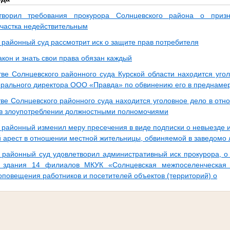
творил требования прокурора Солнцевского района о приз
участка недействительным
 районный суд рассмотрит иск о защите прав потребителя
кон и знать свои права обязан каждый
тве Солнцевского районного суда Курской области находится уго
ерального директора ООО «Правда» по обвинению его в преднаме
тве Солнцевского районного суда находится уголовное дело в отн
в злоупотреблении должностными полномочиями
 районный изменил меру пресечения в виде подписки о невыезде
 арест в отношении местной жительницы, обвиняемой в заведомо
 районный суд удовлетворил административный иск прокурора, о
ь здания 14 филиалов МКУК «Солнцевская межпоселенческая 
оповещения работников и посетителей объектов (территорий) о