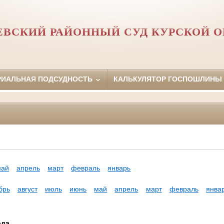
ВСКИЙ РАЙОННЫЙ СУД КУРСКОЙ О
РИАЛЬНАЯ ПОДСУДНОСТЬ
КАЛЬКУЛЯТОР ГОСПОШЛИНЫ
май
апрель
март
февраль
январь
брь
август
июль
июнь
май
апрель
март
февраль
янва
ода