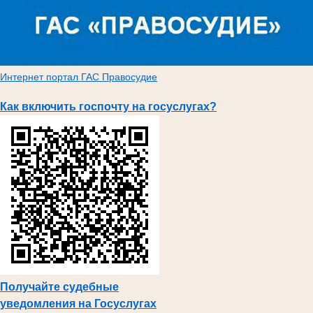
Интернет портал ГАС Правосудие
Как включить госпочту на госуслугах?
Получайте судебные
уведомления на Госуслугах