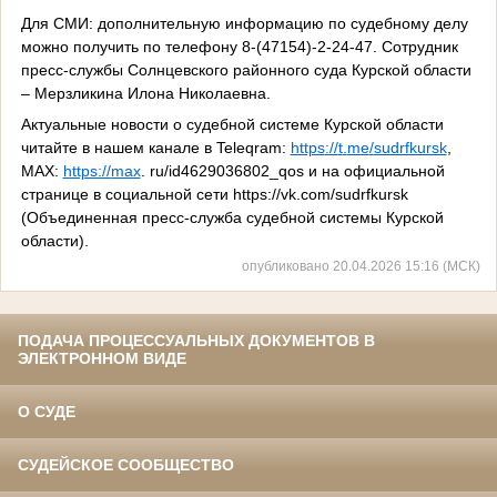
Для СМИ: дополнительную информацию по судебному делу
можно получить по телефону 8-(47154)-2-24-47. Сотрудник
пресс-службы Солнцевского районного суда Курской области
– Мерзликина Илона Николаевна.
Актуальные новости о судебной системе Курской области
читайте в нашем канале в
Teleqram
:
https
://
t
.
me
/
sudrfkursk
,
МАХ:
https://
max
.
ru
/
id
4629036802_
qos
и на официальной
странице в социальной сети https://
vk
.
com
/sudrfkursk
(Объединенная пресс-служба судебной системы Курской
области).
опубликовано 20.04.2026 15:16 (МСК)
ПОДАЧА ПРОЦЕССУАЛЬНЫХ ДОКУМЕНТОВ В
ЭЛЕКТРОННОМ ВИДЕ
О СУДЕ
СУДЕЙСКОЕ СООБЩЕСТВО