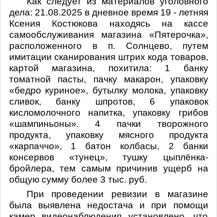
Как следует из материалов уголовного
дела: 21.08.2025 в дневное время 19 - летняя
Ксения Костюкова находясь на кассе
самообслуживания магазина «Пятерочка»,
расположенного в п. Солнцево, путем
имитации сканирования штрих кода товаров,
картой магазина, похитила: 1 банку
томатной пасты, пачку макарон, упаковку
«бедро куриное», бутылку молока, упаковку
сливок, банку шпротов, 6 упаковок
кисломолочного напитка, упаковку грибов
«шампиньоны». 4 пачки творожного
продукта, упаковку мясного продукта
«карпаччо», 1 батон колбасы, 2 банки
консервов «тунец», тушку цыплёнка-
бройлера, тем самым причинив ущерб на
общую сумму более 3 тыс. руб.
При проведении ревизии в магазине
была выявлена недостача и при помощи
камер видеонаблюдения установлено, что