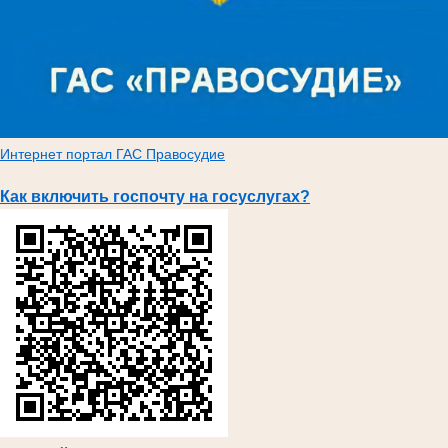
Интернет портал ГАС Правосудие
Как включить госпочту на госуслугах?