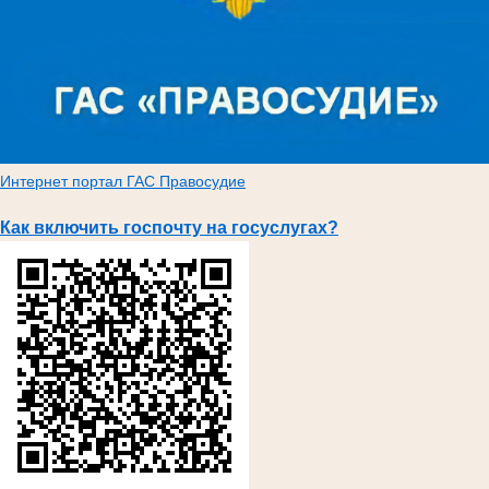
Интернет портал ГАС Правосудие
Как включить госпочту на госуслугах?